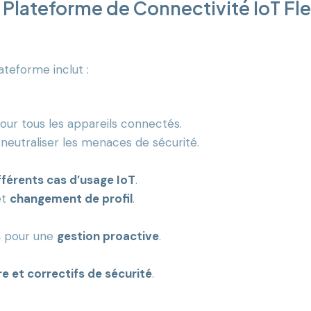
a Plateforme de Connectivité IoT Fl
lateforme inclut :
our tous les appareils connectés.
neutraliser les menaces de sécurité.
fférents cas d’usage IoT
.
et
changement de profil
.
s
pour une
gestion proactive
.
e et correctifs de sécurité
.