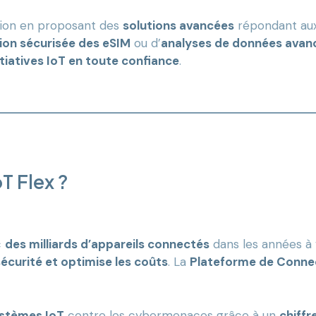
ation en proposant des
solutions avancées
répondant au
ion sécurisée des eSIM
ou d’
analyses de données avan
nitiatives IoT en toute confiance
.
T Flex ?
c
des milliards d’appareils connectés
dans les années à 
sécurité et optimise les coûts
. La
Plateforme de Connec
stèmes IoT
contre les cybermenaces grâce à un
chiff