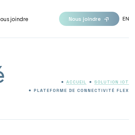
VI
ous joindre
Nous joindre
EN
LA
P
E
:
EN
é
ACCUEIL
SOLUTION IOT
PLATEFORME DE CONNECTIVITÉ FLEX