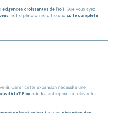
x
exigences croissantes de l’IoT
. Que vous ayez
cées
, notre plateforme offre une
suite complète
venir. Gérer cette expansion nécessite une
tivité IoT Flex
aide les entreprises à relever les
rement de bout en bout
et une
détection des