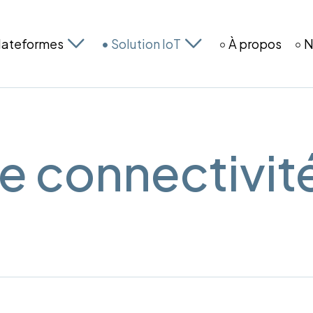
lateformes
Solution IoT
À propos
N
e connectivit